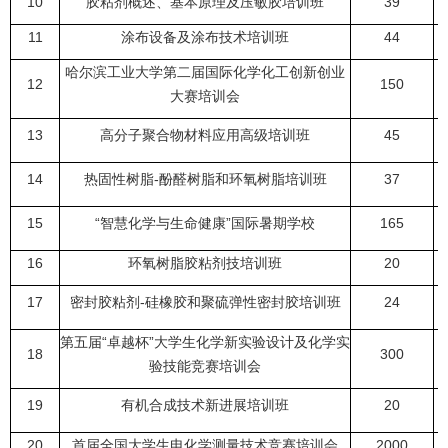
10
胶粘剂概述、基本原理及压敏胶培训班
39
11
涂布设备及涂布技术培训班
44
哈尔滨工业大学第二届国际化学化工创新创业
12
150
大赛培训会
13
高分子聚合物材料应用高级培训班
45
14
热固性树脂
-
酚醛树脂和环氧树脂培训班
37
15
“
智慧化学与生命健康
”
国际暑期学校
165
16
环氧树脂胶粘剂技培训班
20
17
密封胶粘剂
-
硅橡胶和聚硫弹性密封胶培训班
24
第五届
“
卓越杯
”
大学生化学新实验设计及化学实
18
300
验技能竞赛培训会
19
有机合成技术新进展培训班
20
20
首届全国大学生电化学测量技术竞赛培训会
2000