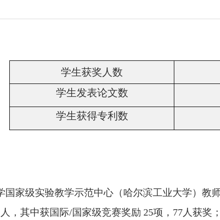
学生获奖人数
学生发表论文数
学生获得专利数
学国家级实验教学示范中心（哈尔滨工业大学）教
62人，其中获国际/国家级竞赛奖励 25项，77人获奖