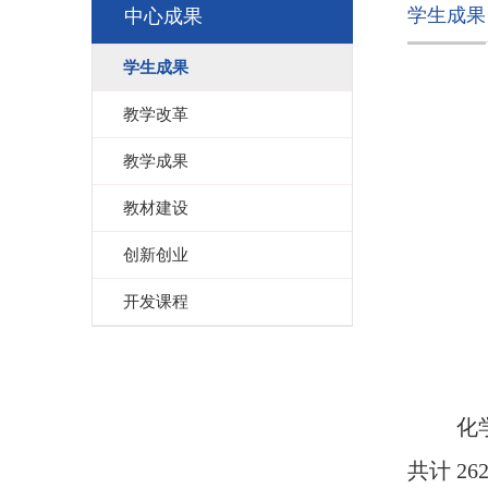
学生成果
中心成果
学生成果
教学改革
教学成果
教材建设
创新创业
开发课程
化
共计 2