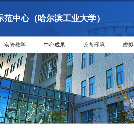
示范中心（哈尔滨工业大学）
实验教学
中心成果
设备环境
虚拟