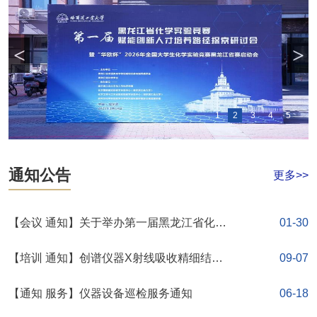
<
>
1
2
3
4
5
通知公告
更多>>
【会议 通知】关于举办第一届黑龙江省化学
01-30
实验竞赛赋能创新人才培养路径探索研讨会
【培训 通知】创谱仪器X射线吸收精细结构
09-07
暨“华鸥杯”2026年全国大学生化学实验竞赛黑
谱仪培训通知
【通知 服务】仪器设备巡检服务通知
06-18